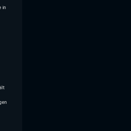
 in
ält
gen