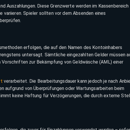
 und Auszahlungen. Diese Grenzwerte werden im Kassenbereich
 variieren. Spieler sollten vor dem Absenden eines
berprüfen.
gsmethoden erfolgen, die auf den Namen des Kontoinhabers
 strengstens untersagt. Sämtliche eingezahlten Gelder müssen a
 Vorschriften zur Bekämpfung von Geldwäsche (AML) einer
rt
verarbeitet. Die Bearbeitungsdauer kann jedoch je nach Anbi
ngen aufgrund von Überprüfungen oder Wartungsarbeiten beim
nimmt keine Haftung für Verzögerungen, die durch externe Stel
rfolgen, die zuvor für Einzahlungen verwendet wurden – sofe