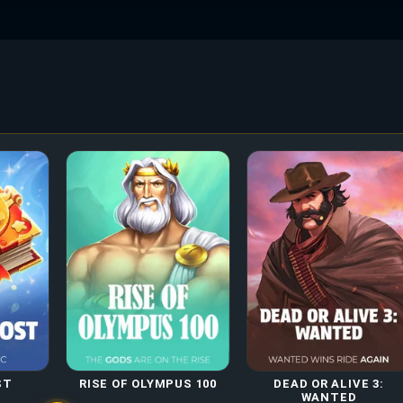
ST
RISE OF OLYMPUS 100
DEAD OR ALIVE 3:
WANTED