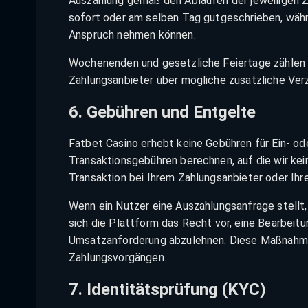
Auszahlung gemäß den Abläufen der jeweiligen 
sofort oder am selben Tag gutgeschrieben, wäh
Anspruch nehmen können.
Wochenenden und gesetzliche Feiertage zählen ni
Zahlungsanbieter über mögliche zusätzliche Ver
6. Gebühren und Entgelte
Fatbet Casino erhebt keine Gebühren für Ein- od
Transaktionsgebühren berechnen, auf die wir kein
Transaktion bei Ihrem Zahlungsanbieter oder Ihr
Wenn ein Nutzer eine Auszahlungsanfrage stellt
sich die Plattform das Recht vor, eine Bearbeitu
Umsatzanforderung abzulehnen. Diese Maßnahme 
Zahlungsvorgängen.
7. Identitätsprüfung (KYC)