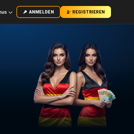
nus
ANMELDEN
REGISTRIEREN