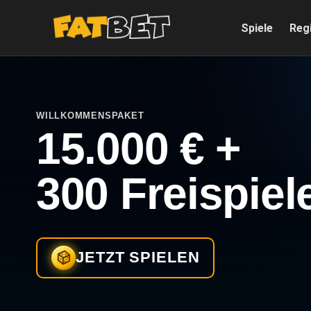
Spiele
Reg
WILLKOMMENSPAKET
15.000 € +
300 Freispiel
JETZT SPIELEN