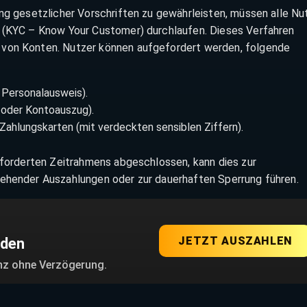
ung gesetzlicher Vorschriften zu gewährleisten, müssen alle Nu
g (KYC – Know Your Customer) durchlaufen. Dieses Verfahren
 von Konten. Nutzer können aufgefordert werden, folgende
r Personalausweis).
 oder Kontoauszug).
ahlungskarten (mit verdeckten sensiblen Ziffern).
geforderten Zeitrahmens abgeschlossen, kann dies zur
tehender Auszahlungen oder zur dauerhaften Sperrung führen.
JETZT AUSZAHLEN
nden
anz ohne Verzögerung.