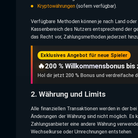
Kryptowährungen
(sofern verfügbar).
Verfügbare Methoden können je nach Land oder R
Kassenbereich des Nutzers entsprechend der geo
das Recht vor, Zahlungsmethoden jederzeit hinz
Exklusives Angebot für neue Spieler
🔥
200 % Willkommensbonus bis 
Hol dir jetzt 200 % Bonus und verdreifache 
2. Währung und Limits
Alle finanziellen Transaktionen werden in der b
Änderungen der Währung sind nicht möglich. Es 
Zahlungsanbieter eine andere Währung verwende
Wechselkurse oder Umrechnungen entstehen.