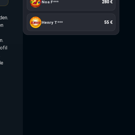
1.234 €
Leo D***
den.
280 €
Noa F***
en
n.
ofil
,
le