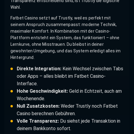
Transparenz entscheidend sind, ist Trustly die logische
Wahl.
Fatbet Casino setzt auf Trustly, weil es perfekt mit
seinem Anspruch zusammenpasst: moderne Technik,
maximaler Komfort. In Kombination mit der Casino-
Plattform entsteht ein System, das funktioniert – ohne
Lernkurve, ohne Misstrauen. Du bleibst in deiner
gewohnten Umgebung, und das System erledigt alles im
Hintergrund.
Direkte Integration:
Kein Wechsel zwischen Tabs
oder Apps – alles bleibt im Fatbet Casino-
Interface.
Hohe Geschwindigkeit:
Geld in Echtzeit, auch am
Wochenende.
Null Zusatzkosten:
Weder Trustly noch Fatbet
Casino berechnen Gebühren.
Volle Transparenz:
Du siehst jede Transaktion in
deinem Bankkonto sofort.