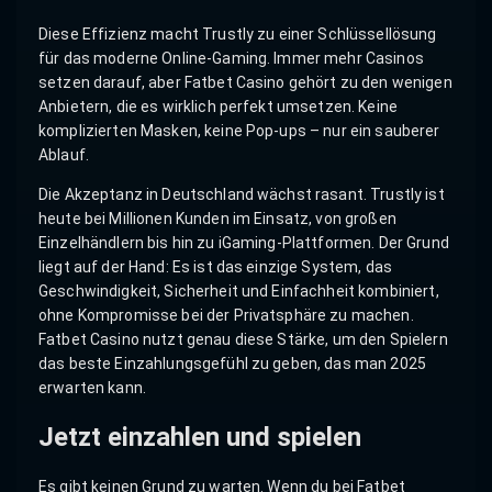
Diese Effizienz macht Trustly zu einer Schlüssellösung
für das moderne Online-Gaming. Immer mehr Casinos
setzen darauf, aber Fatbet Casino gehört zu den wenigen
Anbietern, die es wirklich perfekt umsetzen. Keine
komplizierten Masken, keine Pop-ups – nur ein sauberer
Ablauf.
Die Akzeptanz in Deutschland wächst rasant. Trustly ist
heute bei Millionen Kunden im Einsatz, von großen
Einzelhändlern bis hin zu iGaming-Plattformen. Der Grund
liegt auf der Hand: Es ist das einzige System, das
Geschwindigkeit, Sicherheit und Einfachheit kombiniert,
ohne Kompromisse bei der Privatsphäre zu machen.
Fatbet Casino nutzt genau diese Stärke, um den Spielern
das beste Einzahlungsgefühl zu geben, das man 2025
erwarten kann.
Jetzt einzahlen und spielen
Es gibt keinen Grund zu warten. Wenn du bei Fatbet