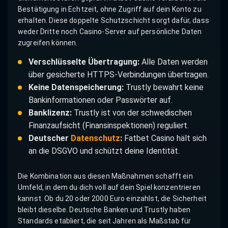
Bestätigung in Echtzeit, ohne Zugriff auf dein Konto zu
erhalten. Diese doppelte Schutzschicht sorgt dafür, dass
weder Dritte noch Casino-Server auf persönliche Daten
zugreifen können.
Verschlüsselte Übertragung:
Alle Daten werden
über gesicherte HTTPS-Verbindungen übertragen.
Keine Datenspeicherung:
Trustly bewahrt keine
Bankinformationen oder Passwörter auf.
Banklizenz:
Trustly ist von der schwedischen
Finanzaufsicht (Finansinspektionen) reguliert.
Deutscher
Datenschutz
:
Fatbet Casino hält sich
an die DSGVO und schützt deine Identität.
Die Kombination aus diesen Maßnahmen schafft ein
Umfeld, in dem du dich voll auf dein Spiel konzentrieren
kannst. Ob du 20 oder 2000 Euro einzahlst, die Sicherheit
bleibt dieselbe. Deutsche Banken und Trustly haben
Standards etabliert, die seit Jahren als Maßstab für