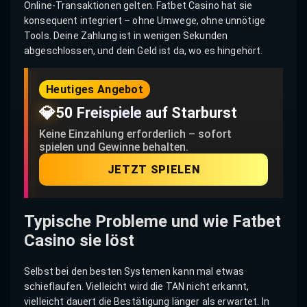
Online-Transaktionen gelten. Fatbet Casino hat sie
konsequent integriert – ohne Umwege, ohne unnötige
Tools. Deine Zahlung ist in wenigen Sekunden
abgeschlossen, und dein Geld ist da, wo es hingehört.
Heutiges Angebot
💎
50 Freispiele auf Starburst
Keine Einzahlung erforderlich – sofort
spielen und Gewinne behalten.
JETZT SPIELEN
Typische Probleme und wie Fatbet
Casino sie löst
Selbst bei den besten Systemen kann mal etwas
schieflaufen. Vielleicht wird die TAN nicht erkannt,
vielleicht dauert die Bestätigung länger als erwartet. In