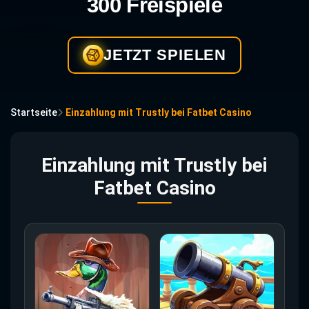
300 Freispiele
JETZT SPIELEN
Startseite
Einzahlung mit Trustly bei Fatbet Casino
Einzahlung mit Trustly bei
Fatbet Casino