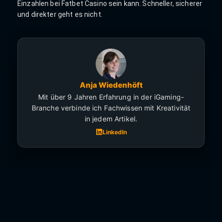
Einzahlen bei Fatbet Casino sein kann. Schneller, sicherer
und direkter geht es nicht.
Anja Wiedenhöft
Mit über 9 Jahren Erfahrung in der iGaming-
Branche verbinde ich Fachwissen mit Kreativität
in jedem Artikel.
LinkedIn