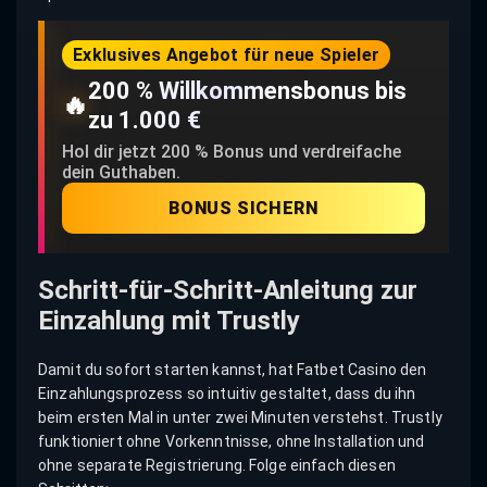
Exklusives Angebot für neue Spieler
200 % Willkommensbonus bis
🔥
zu 1.000 €
Hol dir jetzt 200 % Bonus und verdreifache
dein Guthaben.
BONUS SICHERN
Schritt-für-Schritt-Anleitung zur
Einzahlung mit Trustly
Damit du sofort starten kannst, hat Fatbet Casino den
Einzahlungsprozess so intuitiv gestaltet, dass du ihn
beim ersten Mal in unter zwei Minuten verstehst. Trustly
funktioniert ohne Vorkenntnisse, ohne Installation und
ohne separate Registrierung. Folge einfach diesen