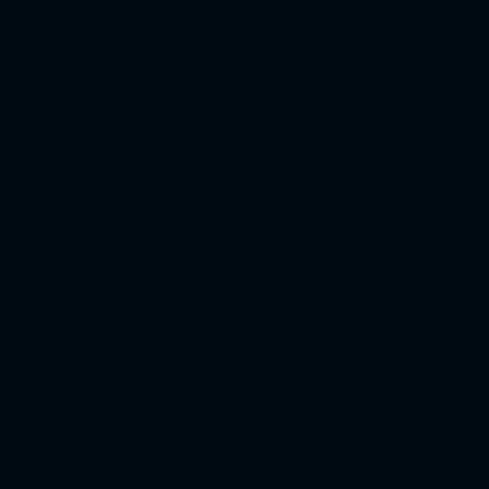
Bitcoin Einzahlung
ZAHLUNGSMETHODEN