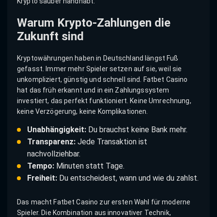
Krypto sauber handhabt.
Warum Krypto-Zahlungen die
Zukunft sind
Kryptowährungen haben in Deutschland längst Fuß
gefasst. Immer mehr Spieler setzen auf sie, weil sie
unkompliziert, günstig und schnell sind. Fatbet Casino
hat das früh erkannt und in ein Zahlungssystem
investiert, das perfekt funktioniert. Keine Umrechnung,
keine Verzögerung, keine Komplikationen.
Unabhängigkeit:
Du brauchst keine Bank mehr.
Transparenz:
Jede Transaktion ist
nachvollziehbar.
Tempo:
Minuten statt Tage.
Freiheit:
Du entscheidest, wann und wie du zahlst.
Das macht Fatbet Casino zur ersten Wahl für moderne
Spieler. Die Kombination aus innovativer Technik,