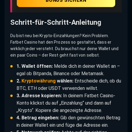
BONUS SICHERN
Schritt-für-Schritt-Anleitung
Du bist neu bei Krypto-Einzahlungen? Kein Problem.
Fatbet Casino hat den Prozess so gestaltet, dass er
wirklich jeder versteht. Du brauchst nur deine Wallet und
ein paar Coins – der Rest geht fast von selbst.
1. Wallet öffnen:
Melde dich in deiner Wallet an –
egal ob Bitpanda, Binance oder Metamask.
2.
Kryptowährung
wählen:
Entscheide dich, ob du
BTC, ETH oder USDT verwenden willst.
3. Adresse kopieren:
In deinem Fatbet Casino-
Konto klickst du auf „Einzahlung“ und dann auf
„Krypto“. Kopiere die angezeigte Adresse.
4. Betrag eingeben:
Gib den gewünschten Betrag
in deiner Wallet ein und füge die Adresse ein.