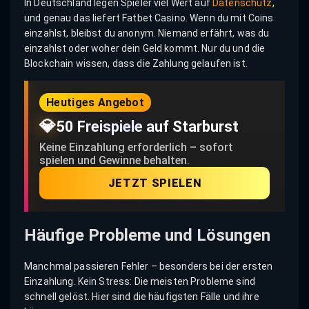
In Deutschland legen Spieler viel Wert auf
Datenschutz
,
und genau das liefert Fatbet Casino. Wenn du mit Coins
einzahlst, bleibst du anonym. Niemand erfährt, was du
einzahlst oder woher dein Geld kommt. Nur du und die
Blockchain wissen, dass die Zahlung gelaufen ist.
Heutiges Angebot
💎
50 Freispiele auf Starburst
Keine Einzahlung erforderlich – sofort
spielen und Gewinne behalten.
JETZT SPIELEN
Häufige Probleme und Lösungen
Manchmal passieren Fehler – besonders bei der ersten
Einzahlung. Kein Stress: Die meisten Probleme sind
schnell gelöst. Hier sind die häufigsten Fälle und ihre