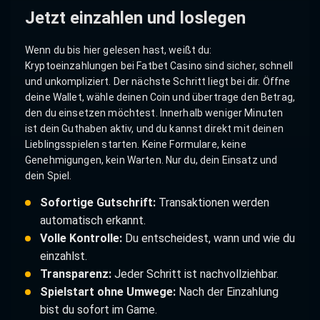
Jetzt einzahlen und loslegen
Wenn du bis hier gelesen hast, weißt du:
Kryptoeinzahlungen bei Fatbet Casino sind sicher, schnell
und unkompliziert. Der nächste Schritt liegt bei dir. Öffne
deine Wallet, wähle deinen Coin und übertrage den Betrag,
den du einsetzen möchtest. Innerhalb weniger Minuten
ist dein Guthaben aktiv, und du kannst direkt mit deinen
Lieblingsspielen starten. Keine Formulare, keine
Genehmigungen, kein Warten. Nur du, dein Einsatz und
dein Spiel.
Sofortige Gutschrift:
Transaktionen werden
automatisch erkannt.
Volle Kontrolle:
Du entscheidest, wann und wie du
einzahlst.
Transparenz:
Jeder Schritt ist nachvollziehbar.
Spielstart ohne Umwege:
Nach der Einzahlung
bist du sofort im Game.