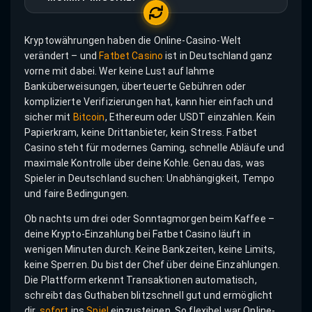
Kryptowährungen haben die Online-Casino-Welt
verändert – und
Fatbet Casino
ist in Deutschland ganz
vorne mit dabei. Wer keine Lust auf lahme
Banküberweisungen, überteuerte Gebühren oder
komplizierte Verifizierungen hat, kann hier einfach und
sicher mit
Bitcoin
, Ethereum oder USDT einzahlen. Kein
Papierkram, keine Drittanbieter, kein Stress. Fatbet
Casino steht für modernes Gaming, schnelle Abläufe und
maximale Kontrolle über deine Kohle. Genau das, was
Spieler in Deutschland suchen: Unabhängigkeit, Tempo
und faire Bedingungen.
Ob nachts um drei oder Sonntagmorgen beim Kaffee –
deine Krypto-Einzahlung bei Fatbet Casino läuft in
wenigen Minuten durch. Keine Bankzeiten, keine Limits,
keine Sperren. Du bist der Chef über deine Einzahlungen.
Die Plattform erkennt Transaktionen automatisch,
schreibt das Guthaben blitzschnell gut und ermöglicht
dir,
sofort
ins
Spiel
einzusteigen. So flexibel war Online-