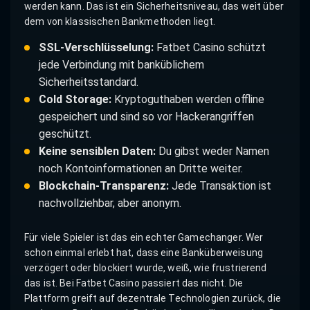
werden kann. Das ist ein Sicherheitsniveau, das weit über
dem von klassischen Bankmethoden liegt.
SSL-Verschlüsselung:
Fatbet Casino schützt
jede Verbindung mit banküblichem
Sicherheitsstandard.
Cold Storage:
Kryptoguthaben werden offline
gespeichert und sind so vor Hackerangriffen
geschützt.
Keine sensiblen Daten:
Du gibst weder Namen
noch Kontoinformationen an Dritte weiter.
Blockchain-Transparenz:
Jede Transaktion ist
nachvollziehbar, aber anonym.
Für viele Spieler ist das ein echter Gamechanger. Wer
schon einmal erlebt hat, dass eine Banküberweisung
verzögert oder blockiert wurde, weiß, wie frustrierend
das ist. Bei Fatbet Casino passiert das nicht. Die
Plattform greift auf dezentrale Technologien zurück, die