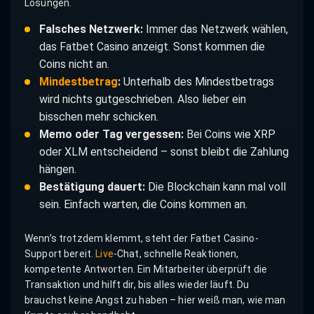
Lösungen.
Falsches Netzwerk:
Immer das Netzwerk wählen,
das Fatbet Casino anzeigt. Sonst kommen die
Coins nicht an.
Mindestbetrag
:
Unterhalb des Mindestbetrags
wird nichts gutgeschrieben. Also lieber ein
bisschen mehr schicken.
Memo oder Tag vergessen:
Bei Coins wie XRP
oder XLM entscheidend – sonst bleibt die Zahlung
hängen.
Bestätigung dauert:
Die Blockchain kann mal voll
sein. Einfach warten, die Coins kommen an.
Wenn’s trotzdem klemmt, steht der Fatbet Casino-
Support bereit.
Live
-Chat, schnelle Reaktionen,
kompetente Antworten. Ein Mitarbeiter überprüft die
Transaktion und hilft dir, bis alles wieder läuft. Du
brauchst keine Angst zu haben – hier weiß man, wie man