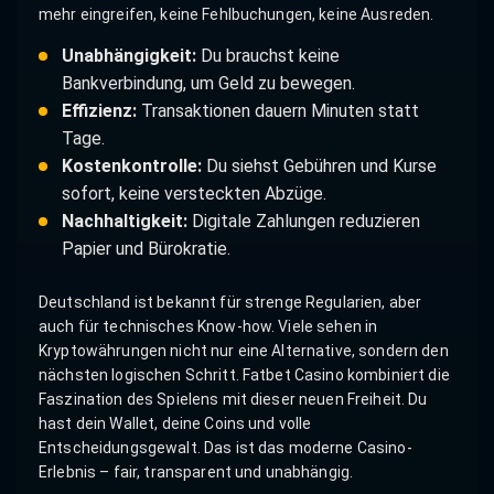
mehr eingreifen, keine Fehlbuchungen, keine Ausreden.
Unabhängigkeit:
Du brauchst keine
Bankverbindung, um Geld zu bewegen.
Effizienz:
Transaktionen dauern Minuten statt
Tage.
Kostenkontrolle:
Du siehst Gebühren und Kurse
sofort, keine versteckten Abzüge.
Nachhaltigkeit:
Digitale Zahlungen reduzieren
Papier und Bürokratie.
Deutschland ist bekannt für strenge Regularien, aber
auch für technisches Know-how. Viele sehen in
Kryptowährungen nicht nur eine Alternative, sondern den
nächsten logischen Schritt. Fatbet Casino kombiniert die
Faszination des Spielens mit dieser neuen Freiheit. Du
hast dein Wallet, deine Coins und volle
Entscheidungsgewalt. Das ist das moderne Casino-
Erlebnis – fair, transparent und unabhängig.