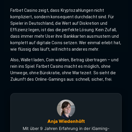
Fatbet Casino zeigt, dass Kryptozahlungen nicht
kompliziert, sondern konsequent durchdacht sind. Für
Spieler in Deutschland, die Wert auf Diskretion und
Effizienz legen, ist das die perfekte Lösung. Kein Zufall,
dass immer mehr User ihre Bankkarten ausmustern und
komplett auf digitale Coins setzen. Wer einmal erlebt hat,
wie flüssig das läuft, will nichts anderes mehr.
Also, Wallet laden, Coin wählen, Betrag übertragen – und
rein ins Spiel. Fatbet Casino macht es möglich, ohne
Umwege, ohne Bürokratie, ohne Wartezeit. So sieht die
Zukunft des Online-Gamings aus: schnell, sicher, frei.
Anja Wiedenhöft
Mit über 9 Jahren Erfahrung in der iGaming-