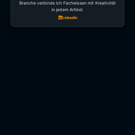
Branche verbinde ich Fachwissen mit Kreativität
in jedem Artikel.
LinkedIn