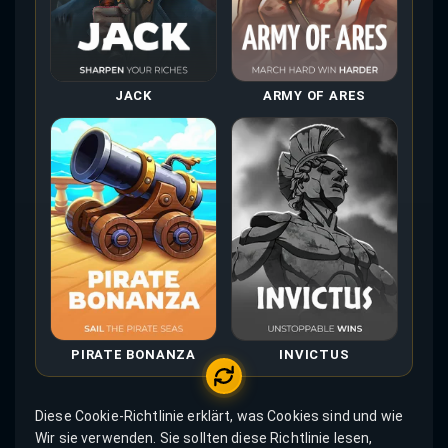
JACK
ARMY OF ARES
PIRATE BONANZA
INVICTUS
Diese Cookie-Richtlinie erklärt, was Cookies sind und wie
Wir sie verwenden. Sie sollten diese Richtlinie lesen,