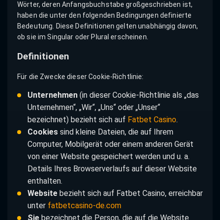
Wörter, deren Anfangsbuchstabe großgeschrieben ist,
haben die unter den folgenden Bedingungen definierte
Bedeutung. Diese Definitionen gelten unabhängig davon,
ob sie im Singular oder Plural erscheinen.
Definitionen
Für die Zwecke dieser Cookie-Richtlinie:
Unternehmen
(in dieser Cookie-Richtlinie als „das
Unternehmen“, „Wir“, „Uns“ oder „Unser“
bezeichnet) bezieht sich auf
Fatbet Casino
.
Cookies
sind kleine Dateien, die auf Ihrem
Computer, Mobilgerät oder einem anderen Gerät
von einer Website gespeichert werden und u. a.
Details Ihres Browserverlaufs auf dieser Website
enthalten.
Website
bezieht sich auf Fatbet Casino, erreichbar
unter
fatbetcasino-de.com
Sie
bezeichnet die Person, die auf die Website