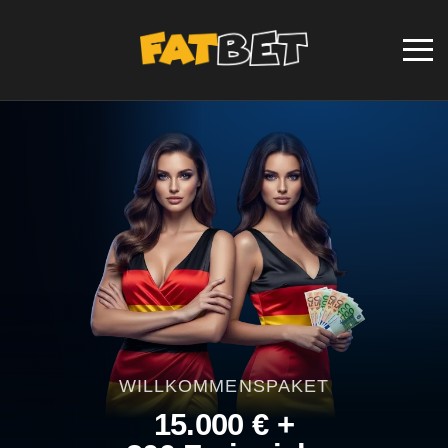
WILLKOMMENSPAKET
15.000 € +