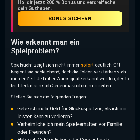
Hol dir jetzt 200 % Bonus und verdreifache
dein Guthaben.
BONUS SICHERN
Wie erkennt man ein
Spielproblem?
Spielsucht zeigt sich nicht immer
sofort
deutlich. Oft
beginnt sie schleichend, doch die Folgen verstärken sich
mit der Zeit. Je früher Warnsignale erkannt werden, desto
leichter lassen sich Gegenmaßnahmen ergreifen.
Stellen Sie sich die folgenden Fragen:
Gebe ich mehr Geld für Glücksspiel aus, als ich mir
leisten kann zu verlieren?
Verheimliche ich mein Spielverhalten vor Familie
oder Freunden?
Habe ich Geld geliehen oder Gegenstände