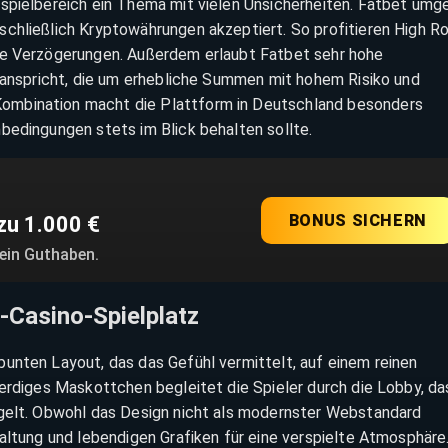
sspielbereich ein Thema mit vielen Unsicherheiten. Fatbet umg
chließlich Kryptowährungen akzeptiert. So profitieren High Ro
ge Verzögerungen. Außerdem erlaubt Fatbet sehr hohe
r anspricht, die um erhebliche Summen mit hohem Risiko und
ombination macht die Plattform in Deutschland besonders
bedingungen stets im Blick behalten sollte.
BONUS SICHERN
zu 1.000 €
dein Guthaben.
-Casino-Spielplatz
unten Layout, das das Gefühl vermittelt, auf einem reinen
ferdiges Maskottchen begleitet die Spieler durch die Lobby, da
egelt. Obwohl das Design nicht als modernster Webstandard
taltung und lebendigen Grafiken für eine verspielte Atmosphäre