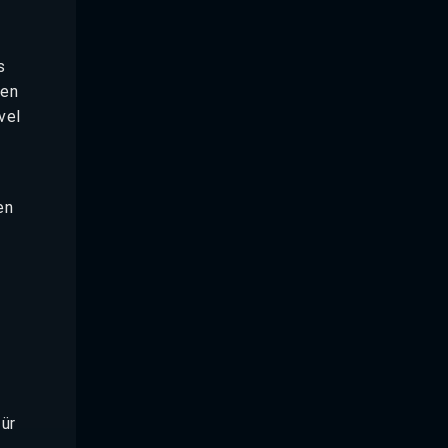
s
den
vel
en
u
ür