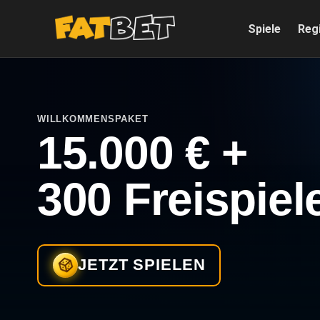
Spiele
Reg
WILLKOMMENSPAKET
15.000 € +
300 Freispiel
JETZT SPIELEN