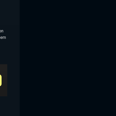
on
 dem