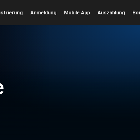
istrierung
Anmeldung
Mobile App
Auszahlung
Bo
e