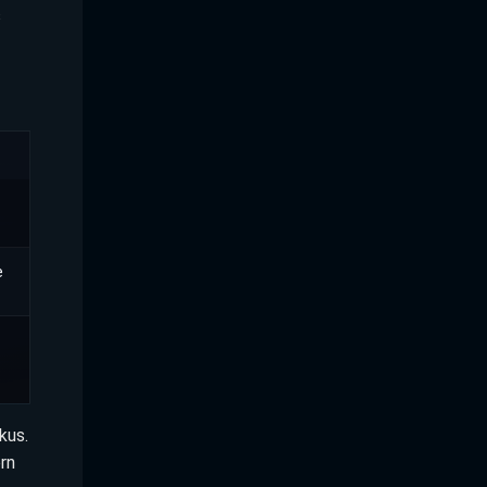
s
e
kus.
ern