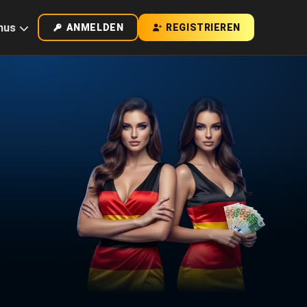
nus
ANMELDEN
REGISTRIEREN