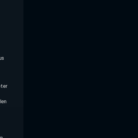
us
eter
len
rn