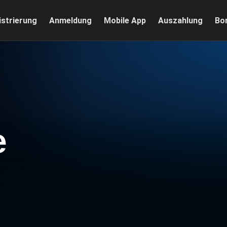
istrierung
Anmeldung
Mobile App
Auszahlung
Bo
e