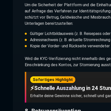
Um die Sicherheit der Plattform und die Einhalt
auf Anfrage das Verfahren zur Identitätsprüfun
schützt vor Betrug, Geldwäsche und Missbrauch
Unterlagen bereitzustellen:
Gültiger Lichtbildausweis (z. B. Reisepass ode
Adressnachweis (z. B. aktuelle Stromrechnung
Kopie der Vorder- und Rückseite verwendeter Z
Wird die KYC-Verifizierung nicht innerhalb des 
Einschränkung des Kontos, zur Stornierung auss
Sofortiges Highlight
⚡
Schnelle Auszahlung in 24 Stu
Erhalte deine Gewinne sicher, schnell und g
8. Betrugsprävention