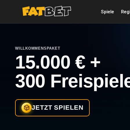
Spiele
Reg
WILLKOMMENSPAKET
15.000 € +
300 Freispiel
JETZT SPIELEN