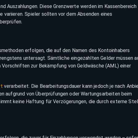
 und Auszahlungen. Diese Grenzwerte werden im Kassenbereich
 variieren. Spieler sollten vor dem Absenden eines
berprüfen.
gsmethoden erfolgen, die auf den Namen des Kontoinhabers
 strengstens untersagt. Sämtliche eingezahlten Gelder müssen a
 Vorschriften zur Bekämpfung von Geldwäsche (AML) einer
rt
verarbeitet. Die Bearbeitungsdauer kann jedoch je nach Anbi
ngen aufgrund von Überprüfungen oder Wartungsarbeiten beim
nimmt keine Haftung für Verzögerungen, die durch externe Stel
rfolgen, die zuvor für Einzahlungen verwendet wurden – sofe