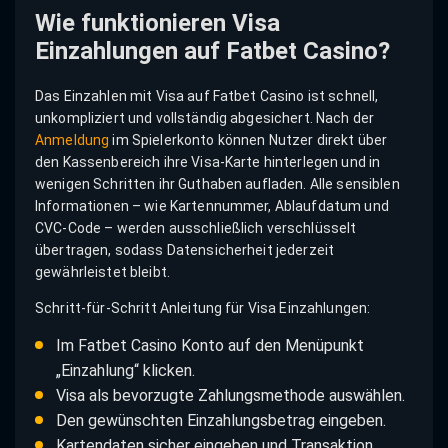
Wie funktionieren Visa
Einzahlungen auf Fatbet Casino?
Das Einzahlen mit Visa auf Fatbet Casino ist schnell,
unkompliziert und vollständig abgesichert. Nach der
Anmeldung
im Spielerkonto können Nutzer direkt über
den Kassenbereich ihre Visa-Karte hinterlegen und in
wenigen Schritten ihr Guthaben aufladen. Alle sensiblen
Informationen – wie Kartennummer, Ablaufdatum und
CVC-Code – werden ausschließlich verschlüsselt
übertragen, sodass Datensicherheit jederzeit
gewährleistet bleibt.
Schritt-für-Schritt Anleitung für Visa Einzahlungen:
Im Fatbet Casino Konto auf den Menüpunkt
„Einzahlung“ klicken.
Visa als bevorzugte Zahlungsmethode auswählen.
Den gewünschten Einzahlungsbetrag eingeben.
Kartendaten sicher eingeben und Transaktion