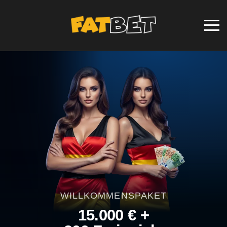
WILLKOMMENSPAKET
15.000 € +