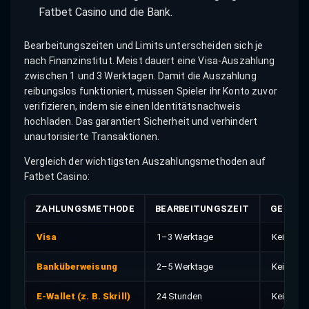
Fatbet Casino und die Bank.
Bearbeitungszeiten und Limits unterscheiden sich je
nach Finanzinstitut. Meist dauert eine Visa-Auszahlung
zwischen 1 und 3 Werktagen. Damit die Auszahlung
reibungslos funktioniert, müssen Spieler ihr Konto zuvor
verifizieren, indem sie einen Identitätsnachweis
hochladen. Das garantiert Sicherheit und verhindert
unautorisierte Transaktionen.
Vergleich der wichtigsten Auszahlungsmethoden auf
Fatbet Casino:
ZAHLUNGSMETHODE
BEARBEITUNGSZEIT
GEBÜHR
Visa
1–3 Werktage
Keine
Banküberweisung
2–5 Werktage
Keine
E-Wallet (z. B.
Skrill
)
24 Stunden
Keine