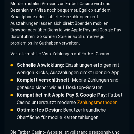
Mit der mobilen Version von Fatbet Casino wird das
Bezahlen mit Visa noch bequemer. Egal ob auf dem
Smartphone oder Tablet – Einzahlungen und
Auszahlungen lassen sich direkt über den mobilen
Browser oder über Dienste wie Apple Pay und Google Pay
durchführen. So können Spieler auch unterwegs
problemlos ihr Guthaben verwalten.
Vorteile mobiler Visa-Zahlungen auf Fatbet Casino:
Schnelle Abwicklung:
Einzahlungen erfolgen mit
wenigen Klicks, Auszahlungen direkt über die App.
Komplett verschlüsselt:
Mobile Zahlungen sind
genauso sicher wie auf Desktop-Geräten.
Kompatibel mit Apple Pay & Google Pay:
Fatbet
Casino unterstützt moderne
Zahlungsmethoden
.
Optimiertes Design:
Benutzerfreundliche
Oberfläche für mobile Kartenzahlungen.
Die Fatbet Casino-Website ist vollständig responsiv und