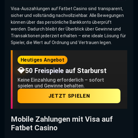
Visa-Auszahlungen auf Fatbet Casino sind transparent,
sicher und vollständig nachvollziehbar. Alle Bewegungen
können über das persönliche Bankkonto überprüft
werden. Dadurch bleibt der Überblick über Gewinne und
Transaktionen jederzeit erhalten – eine ideale Lösung für
Spieler, die Wert auf Ordnung und Vertrauen legen.
Heutiges Angebot
💎
50 Freispiele auf Starburst
Keine Einzahlung erforderlich – sofort
spielen und Gewinne behalten.
JETZT SPIELEN
Mobile Zahlungen mit Visa auf
Fatbet Casino