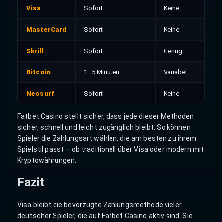
Visa
Sofort
Keine
Ni
MasterCard
Sofort
Keine
Ni
Skrill
Sofort
Gering
Mi
Bitcoin
1–5 Minuten
Variabel
Se
Neosurf
Sofort
Keine
Se
Fatbet Casino stellt sicher, dass jede dieser Methoden
sicher, schnell und leicht zugänglich bleibt. So können
Spieler die Zahlungsart wählen, die am besten zu ihrem
Spielstil passt – ob traditionell über Visa oder modern mit
Kryptowährungen.
Fazit
Visa bleibt die bevorzugte Zahlungsmethode vieler
deutscher Spieler, die auf Fatbet Casino aktiv sind. Sie