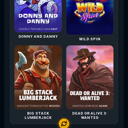
DONNY AND DANNY
WILD SPIN
BIG STACK
DEAD OR ALIVE 3:
LUMBERJACK
WANTED