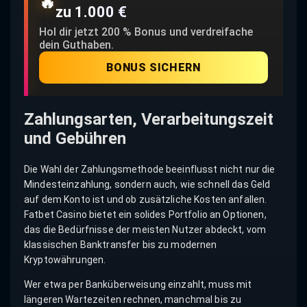
🔥
zu 1.000 €
Hol dir jetzt 200 % Bonus und verdreifache
dein Guthaben.
BONUS SICHERN
Zahlungsarten, Verarbeitungszeit
und Gebühren
Die Wahl der Zahlungsmethode beeinflusst nicht nur die
Mindesteinzahlung, sondern auch, wie schnell das Geld
auf dem Konto ist und ob zusätzliche Kosten anfallen.
Fatbet Casino bietet ein solides Portfolio an Optionen,
das die Bedürfnisse der meisten Nutzer abdeckt, vom
klassischen Banktransfer bis zu modernen
Kryptowährungen.
Wer etwa per Banküberweisung einzahlt, muss mit
längeren Wartezeiten rechnen, manchmal bis zu