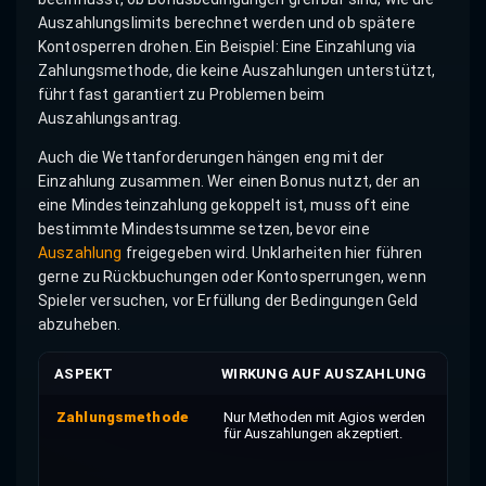
Auszahlungslimits berechnet werden und ob spätere
Kontosperren drohen. Ein Beispiel: Eine Einzahlung via
Zahlungsmethode, die keine Auszahlungen unterstützt,
führt fast garantiert zu Problemen beim
Auszahlungsantrag.
Auch die Wettanforderungen hängen eng mit der
Einzahlung zusammen. Wer einen Bonus nutzt, der an
eine Mindesteinzahlung gekoppelt ist, muss oft eine
bestimmte Mindestsumme setzen, bevor eine
Auszahlung
freigegeben wird. Unklarheiten hier führen
gerne zu Rückbuchungen oder Kontosperrungen, wenn
Spieler versuchen, vor Erfüllung der Bedingungen Geld
abzuheben.
ASPEKT
WIRKUNG AUF AUSZAHLUNG
TIP
Zahlungsmethode
Nur Methoden mit Agios werden
Im
für Auszahlungen akzeptiert.
er
Einz
ahlu
ngs