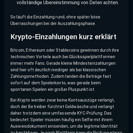
vollständige Übereinstimmung von Daten achten.
So läuft die Einzahlung rund, ohne später böse
Überraschungen bei der Auszahlungsphase.
Krypto-Einzahlungen kurz erklärt
Bitcoin, Ethereum oder Stablecoins gewinnen durch ihre
technischen Vorteile auch bei Glücksspielplattformen
immer mehr Fans. Gerade kleine Mindesteinzahlungen
sind hier oft deutlich niedriger als bei klassischen
Zahlungsmethoden. Zudem landen die Beträge fast
sofort auf dem Spielerkonto, was gerade beim
spontanen Spielen ein großer Pluspunkt ist.
Bei Krypto werden zwar keine Kontoauszüge verlangt,
doch der Betreiber fürchtet Geldwäsche und verlangt
daher trotzdem eine umfassende KYC-Prüfung. Das
bedeutet: Spieler müssen häufig ein Selfie mit ihrem
Ausweisdokument einsenden, um die legitime Identität
zu bestätigen. Je nach Plattform kann die Prüfung etwas