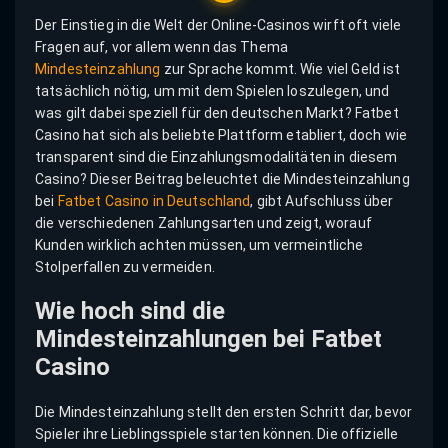
Der Einstieg in die Welt der Online-Casinos wirft oft viele
Fragen auf, vor allem wenn das Thema
Mindesteinzahlung
zur Sprache kommt. Wie viel Geld ist
tatsächlich nötig, um mit dem Spielen loszulegen, und
was gilt dabei speziell für den deutschen Markt? Fatbet
Casino hat sich als beliebte Plattform etabliert, doch wie
transparent sind die Einzahlungsmodalitäten in diesem
Casino? Dieser Beitrag beleuchtet die Mindesteinzahlung
bei
Fatbet Casino in Deutschland
, gibt Aufschluss über
die verschiedenen Zahlungsarten und zeigt, worauf
Kunden wirklich achten müssen, um vermeintliche
Stolperfallen zu vermeiden.
Wie hoch sind die
Mindesteinzahlungen bei Fatbet
Casino
Die Mindesteinzahlung stellt den ersten Schritt dar, bevor
Spieler ihre Lieblingsspiele starten können. Die offizielle