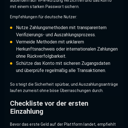
außerdem auf VPN-Nutzung verzichten und das Konto
mit einem starken Passwort sichern.
Empfehlungen für deutsche Nutzer:
Nutze Zahlungsmethoden mit transparentem
Verifizierungs- und Auszahlungsprozess.
Vermeide Methoden mit unklarem
Herkunftsnachweis oder internationalen Zahlungen
ohne Rückverfolgbarkeit.
Schütze das Konto mit sicheren Zugangsdaten
und überprüfe regelmäßig alle Transaktionen.
So steigt die Sicherheit spürbar, und Auszahlungsanträge
laufen zumeist ohne böse Überraschungen durch.
Checkliste vor der ersten
Einzahlung
Bevor das erste Geld auf der Plattform landet, empfiehlt