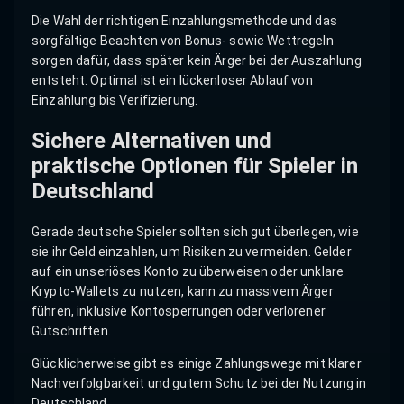
Die Wahl der richtigen Einzahlungsmethode und das
sorgfältige Beachten von Bonus- sowie Wettregeln
sorgen dafür, dass später kein Ärger bei der Auszahlung
entsteht. Optimal ist ein lückenloser Ablauf von
Einzahlung bis Verifizierung.
Sichere Alternativen und
praktische Optionen für Spieler in
Deutschland
Gerade deutsche Spieler sollten sich gut überlegen, wie
sie ihr Geld einzahlen, um Risiken zu vermeiden. Gelder
auf ein unseriöses Konto zu überweisen oder unklare
Krypto-Wallets zu nutzen, kann zu massivem Ärger
führen, inklusive Kontosperrungen oder verlorener
Gutschriften.
Glücklicherweise gibt es einige Zahlungswege mit klarer
Nachverfolgbarkeit und gutem Schutz bei der Nutzung in
Deutschland.