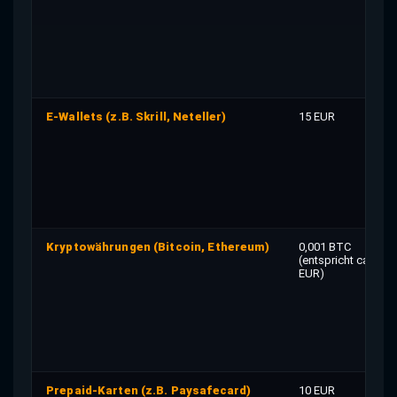
E-Wallets (z.B.
Skrill
,
Neteller
)
15 EUR
Kryptowährungen (
Bitcoin
, Ethereum)
0,001 BTC
(entspricht ca. 20
EUR)
Prepaid-Karten (z.B.
Paysafecard
)
10 EUR