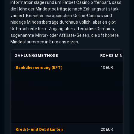
Informationslage rund um Fatbet Casino offenbart, dass
die Höhe der Mindestbeträge je nach Zahlungsart stark
variiert. Bei vielen europäischen Online-Casinos sind
niedrige Mindestbeträge durchaus üblich, aber es gibt
Unterschiede beim Zugang über alternative Domains,
sogenannte Mirror- oder Affiliate-Seiten, die oft höhere
Mindestsummen in Euro ansetzen.
ZAHLUNGSMETHODE
ROHES MINIMU
Banküberweisung (EFT)
10 EUR
Kredit- und Debitkarten
20 EUR