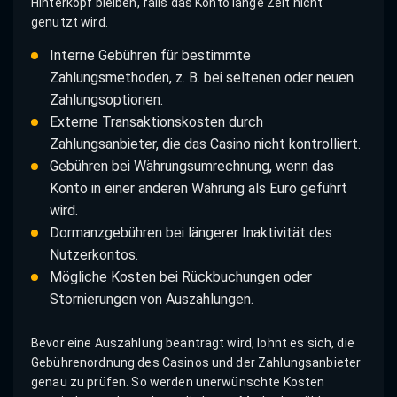
Hinterkopf bleiben, falls das Konto lange Zeit nicht
genutzt wird.
Interne Gebühren für bestimmte
Zahlungsmethoden, z. B. bei seltenen oder neuen
Zahlungsoptionen.
Externe Transaktionskosten durch
Zahlungsanbieter, die das Casino nicht kontrolliert.
Gebühren bei Währungsumrechnung, wenn das
Konto in einer anderen Währung als Euro geführt
wird.
Dormanzgebühren bei längerer Inaktivität des
Nutzerkontos.
Mögliche Kosten bei Rückbuchungen oder
Stornierungen von Auszahlungen.
Bevor eine Auszahlung beantragt wird, lohnt es sich, die
Gebührenordnung des Casinos und der Zahlungsanbieter
genau zu prüfen. So werden unerwünschte Kosten