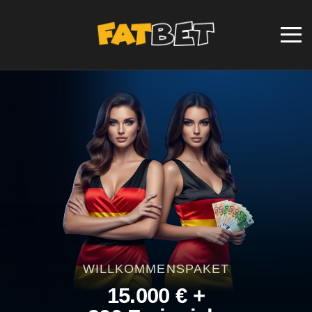
WILLKOMMENSPAKET
15.000 € +