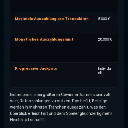
ung
Tra
Maximale Auszahlung pro Transaktion
5.000 €
Höc
für
Aus
Monatliches Auszahlungslimit
20.000 €
Ge
alle
Aus
inn
Kal
Progressive Jackpots
Individu
Spe
ell
Reg
höh
mög
Insbesondere bei größeren Gewinnen kann es sinnvoll
sein, Ratenzahlungen zu nutzen. Das heißt, Beträge
werden in mehreren Tranchen ausgezahlt, was den
Überblick erleichtert und dem Spieler gleichzeitig mehr
Flexibilität schafft.