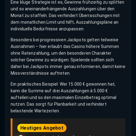
Eine kluge Strategie ist es, Gewinne frühzeitig zu splitten
und so aneinanderhängende Auszahlungen über den
Monat zu staffeln. Das verhindert Überraschungen mit
dem monatlichen Limit und hilft, Auszahlungspläne an
individuelle Bedürfnisse anzupassen.
Besonders bei progressiven Jackpots gelten teilweise
Ausnahmen – hier erlaubt das Casino höhere Summen
ohne Ratenzahlung, um den besonderen Charakter
solcher Gewinne zu würdigen. Spielende sollten sich
daher bei Jackpots immer genau informieren, damit keine
Missverständnisse auftreten.
Ein praktisches Beispiel: Wer 15.000 € gewonnen hat,
kann die Summe auf drei Auszahlungen à 5.000 €
aufteilen und so den maximalen Einzelbetrag optimal
nutzen. Das sorgt für Planbarkeit und verhindert
belastende Wartezeiten.
Heutiges Angebot