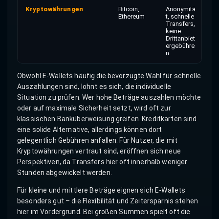
Kryptowährungen
Bitcoin,
Anonymitä
Ethereum
t, schnelle
Transfers,
keine
Drittanbiet
ergebühre
n
Obwohl E-Wallets häufig die bevorzugte Wahl für schnelle
Auszahlungen sind, lohnt es sich, die individuelle
Situation zu prüfen. Wer hohe Beträge auszahlen möchte
oder auf maximale Sicherheit setzt, wird oft zur
klassischen Banküberweisung greifen. Kreditkarten sind
eine solide Alternative, allerdings können dort
gelegentlich Gebühren anfallen. Für Nutzer, die mit
Kryptowährungen vertraut sind, eröffnen sich neue
Perspektiven, da Transfers hier oft innerhalb weniger
Stunden abgewickelt werden.
Für kleine und mittlere Beträge eignen sich E-Wallets
besonders gut – die Flexibilität und Zeitersparnis stehen
hier im Vordergrund. Bei großen Summen spielt oft die