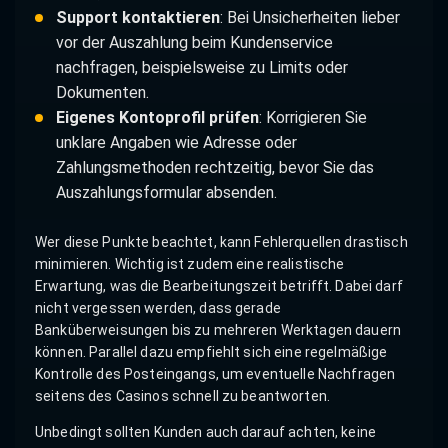
Support kontaktieren
: Bei Unsicherheiten lieber
vor der Auszahlung beim Kundenservice
nachfragen, beispielsweise zu Limits oder
Dokumenten.
Eigenes Kontoprofil prüfen
: Korrigieren Sie
unklare Angaben wie Adresse oder
Zahlungsmethoden rechtzeitig, bevor Sie das
Auszahlungsformular absenden.
Wer diese Punkte beachtet, kann Fehlerquellen drastisch
minimieren. Wichtig ist zudem eine realistische
Erwartung, was die Bearbeitungszeit betrifft. Dabei darf
nicht vergessen werden, dass gerade
Banküberweisungen bis zu mehreren Werktagen dauern
können. Parallel dazu empfiehlt sich eine regelmäßige
Kontrolle des Posteingangs, um eventuelle Nachfragen
seitens des Casinos schnell zu beantworten.
Unbedingt sollten Kunden auch darauf achten, keine