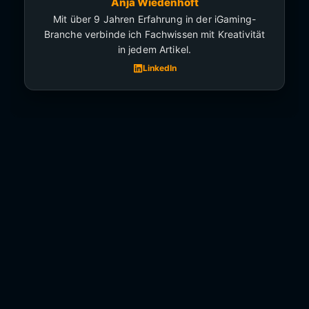
Anja Wiedenhöft
Mit über 9 Jahren Erfahrung in der iGaming-
Branche verbinde ich Fachwissen mit Kreativität
in jedem Artikel.
LinkedIn