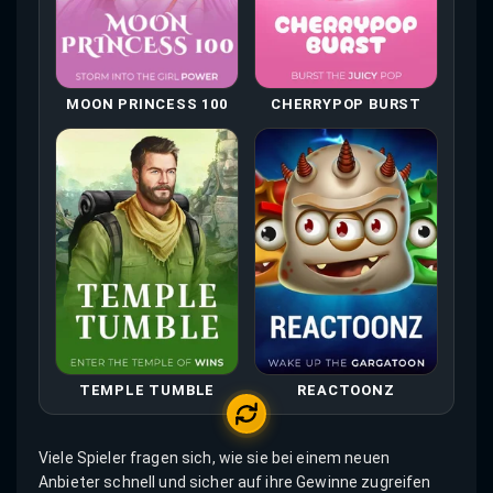
MOON PRINCESS 100
CHERRYPOP BURST
TEMPLE TUMBLE
REACTOONZ
Viele Spieler fragen sich, wie sie bei einem neuen
Anbieter schnell und sicher auf ihre Gewinne zugreifen