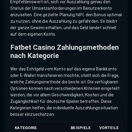
Empfehlenswert ist, sich vor Auszahlung genau den
Status der Umsatzanforderungen im Benutzerkonto
anzusehen. Eine gezielte Planung hilft, den Bonus optimal
zu nutzen, ohne die Auszahlung zu gefährden. So bleibt
der ganze Gewinn erhalten, und das Geld landet schnell
auf dem eigenen Konto.
Fatbet Casino Zahlungsmethoden
nach Kategorie
Wer das Echtgeld vom Konto auf das eigene Bankkonto
oder E-Wallet transferieren möchte, stellt sich die Frage,
welche Zahlungsmethode die beste ist. Die verfügbaren
Optionen können nach verschiedenen Kriterien eingeteilt
werden, die vor allem Geschwindigkeit, Kosten und die
Zugänglichkeit für deutsche Spieler betreffen. Diese
Kategorien helfen, die individuelle Auszahlungssituation
besser einzuschätzen.
KATEGORIE
BEISPIELE
VORTEILE