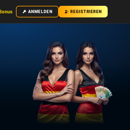
Bonus
ANMELDEN
REGISTRIEREN