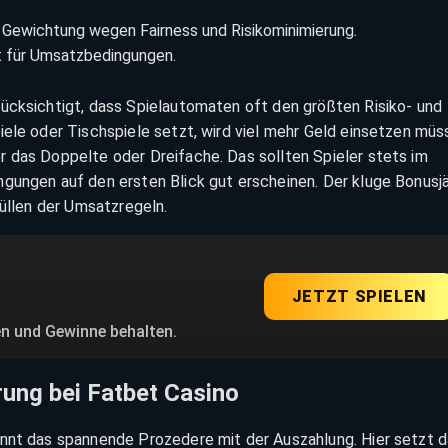
e Gewichtung wegen Fairness und Risikominimierung.
t für Umsatzbedingungen.
ücksichtigt, dass Spielautomaten oft den größten Risiko- und
iele oder Tischspiele setzt, wird viel mehr Geld einsetzen müs
 das Doppelte oder Dreifache. Das sollten Spieler stets im
gungen auf den ersten Blick gut erscheinen. Der kluge Bonusj
füllen der Umsatzregeln.
JETZT SPIELEN
en und Gewinne behalten.
rung bei Fatbet Casino
innt das spannende Prozedere mit der Auszahlung. Hier setzt 