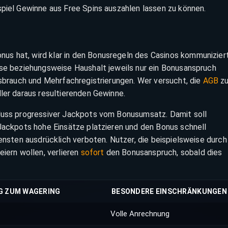
spiel Gewinne aus Free Spins auszahlen lassen zu können.
s hat, wird klar in den Bonusregeln des Casinos kommuniziert
sse beziehungsweise Haushalt jeweils nur ein Bonusanspruch
ssbrauch und Mehrfachregistrierungen. Wer versucht, die
AGB
z
ler daraus resultierenden Gewinne.
hluss progressiver Jackpots vom Bonusumsatz. Damit soll
 Jackpots hohe Einsätze platzieren und den Bonus schnell
iensten ausdrücklich verboten. Nutzer, die beispielsweise durch
eiern wollen, verlieren
sofort
den Bonusanspruch, sobald dies
G ZUM WAGERING
BESONDERE EINSCHRÄNKUNGEN
Volle Anrechnung