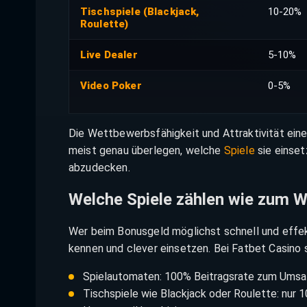
Tischspiele (
Blackjack
,
10-20%
Roulette
)
Live
Dealer
5-10%
Video Poker
0-5%
Die Wettbewerbsfähigkeit und Attraktivität ein
meist genau überlegen, welche
Spiele
sie einset
abzudecken.
Welche Spiele zählen wie zum 
Wer beim Bonusgeld möglichst schnell und effek
kennen und clever einsetzen. Bei Fatbet Casino s
Spielautomaten: 100% Beitragsrate zum Umsatz
Tischspiele wie Blackjack oder Roulette: nur 