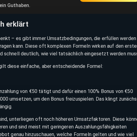
dein Guthaben.
h erklärt
chenkt – es gibt immer Umsatzbedingungen, die erfüllen werden
agen kann. Diese oft komplexen Formeln wirken auf den erste
d schnell deutlich, wie viel tatsächlich eingesetzt werden mus
ilt diese einfache, aber entscheidende Formel:
inzahlung von €50 tätigt und dafür einen 100% Bonus von €50
4000 umsetzen, um den Bonus freizuspielen. Das klingt zunächs
ängig.
sind, unterliegen oft noch höheren Umsatzfaktoren. Diese kön
eren und sind meist mit geringeren Auszahlungsfähigkeiten
gebot genau hinzuschauen, welche Formeln gelten und wie viel