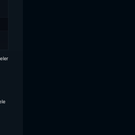
eler
ele