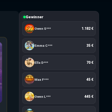
Gewinner
367 €
Max M***
1.182 €
Owen S***
35 €
Emma C***
70 €
Ella D***
45 €
Max F***
F