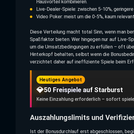
Hausvorteil kombinieren.
Live-Dealer-Spiele: zwischen 5-10%, geringer
Video Poker: meist um die 0-5%, kaum relevan
Diese Verteilung macht total Sinn, wenn man ber
Spaßfaktor bieten. Wer hingegen nur auf Live-Sp
um die Umsatzbedingungen zu erfüllen – oft über
Hinterkopf behalten, selbst wenn die Bonusbedin
verzichtet daher auf ineffiziente Spiele beim Er
Heutiges Angebot
💎
50 Freispiele auf Starburst
Keine Einzahlung erforderlich – sofort spiel
Auszahlungslimits und Verifizie
Ist der Bonusdurchlauf erst abgeschlossen, beg