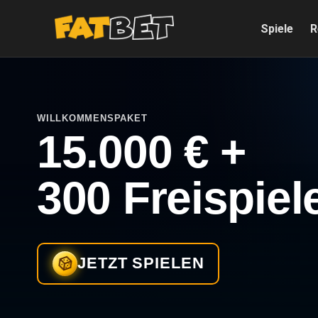
Spiele
R
WILLKOMMENSPAKET
15.000 € +
300 Freispiel
JETZT SPIELEN