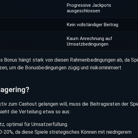
Progressive Jackpots
ausgeschlossen
Kein vollständiger Beitrag
Kaum Anrechnung auf
Umsatzbedingungen
es Bonus hängt stark von diesen Rahmenbedingungen ab, da Spi
zen, um die Bonusbedingungen zügig und risikominimiert
Wagering?
tiv zum Cashout gelangen will, muss die Beitragsraten der Spi
ieht die Verteilung etwa so aus:
, optimal für Umsatzerfüllung.
10-20%, da diese Spiele strategisches Können mit niedrigerem